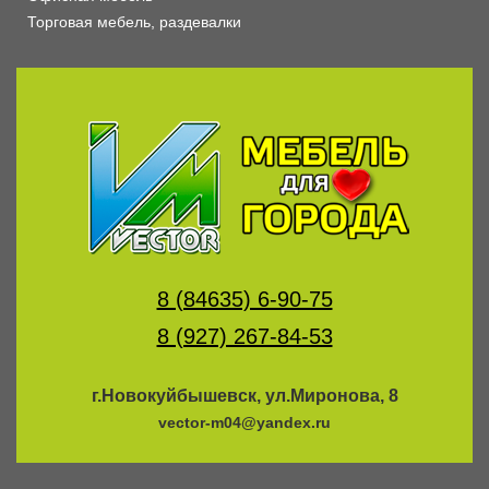
Торговая мебель, раздевалки
8 (84635) 6-90-75
8 (927) 267-84-53
г.Новокуйбышевск, ул.Миронова, 8
vector-m04@yandex.ru