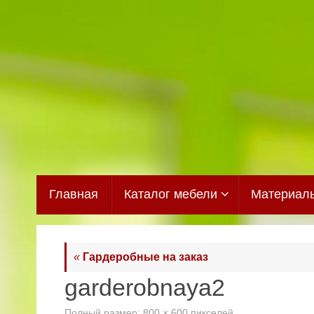
Перейти
к
содержимому
Перейти
Главная
Каталог мебели
Материал
к
содержимому
«
Гардеробные на заказ
garderobnaya2
Полный размер:
800 × 600
пикселей