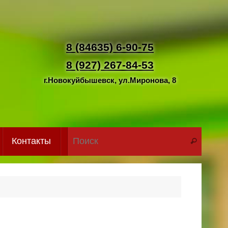
8 (84635) 6-90-75
8 (927) 267-84-53
г.Новокуйбышевск, ул.Миронова, 8
Что иск
Контакты
Поиск