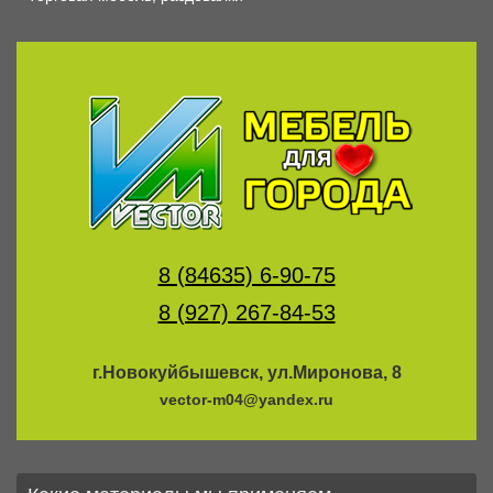
8 (84635) 6-90-75
8 (927) 267-84-53
г.Новокуйбышевск, ул.Миронова, 8
vector-m04@yandex.ru