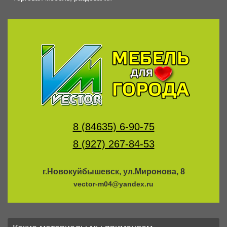
8 (84635) 6-90-75
8 (927) 267-84-53
г.Новокуйбышевск, ул.Миронова, 8
vector-m04@yandex.ru