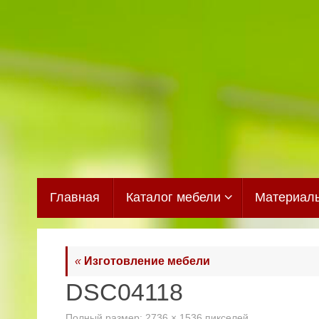
Перейти
к
содержимому
Перейти
Главная
Каталог мебели
Материал
к
содержимому
«
Изготовление мебели
DSC04118
Полный размер:
2736 × 1536
пикселей