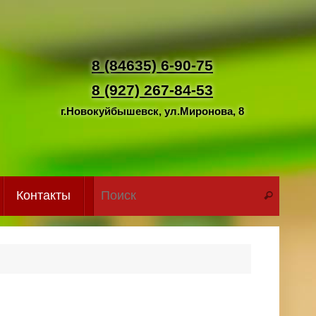
8 (84635) 6-90-75
8 (927) 267-84-53
г.Новокуйбышевск, ул.Миронова, 8
Что иск
Контакты
Поиск