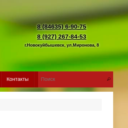
8 (84635) 6-90-75
8 (927) 267-84-53
г.Новокуйбышевск, ул.Миронова, 8
Что иск
Контакты
Поиск