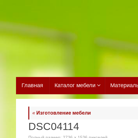
Перейти
к
содержимому
Перейти
Главная
Каталог мебели
Материал
к
содержимому
«
Изготовление мебели
DSC04114
Полный размер:
2736 × 1536
пикселей