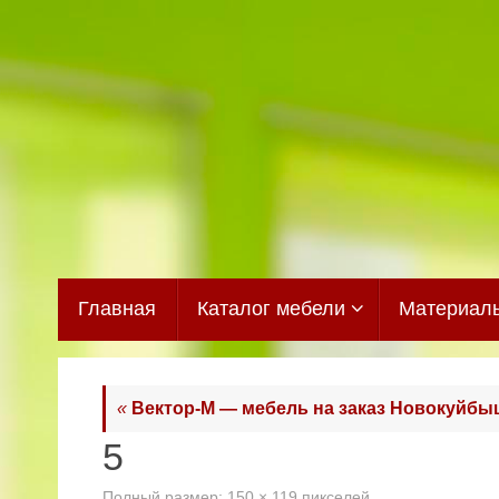
Перейти
к
содержимому
Перейти
Главная
Каталог мебели
Материал
к
содержимому
«
Вектор-М — мебель на заказ Новокуйбы
5
Полный размер:
150 × 119
пикселей