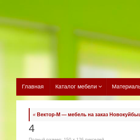
Перейти
к
содержимому
Перейти
Главная
Каталог мебели
Материал
к
содержимому
«
Вектор-М — мебель на заказ Новокуйбы
4
Полный размер:
150 × 126
пикселей