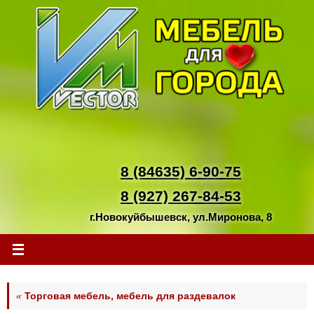
Перейти
к
содержимому
8 (84635) 6-90-75
8 (927) 267-84-53
г.Новокуйбышевск, ул.Миронова, 8
«
Торговая мебель, мебель для раздевалок