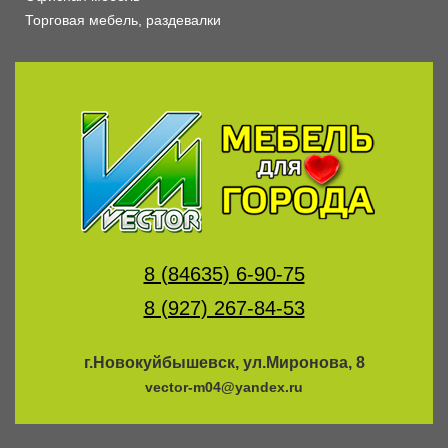
Торговая мебель, раздевалки
8 (84635) 6-90-75
8 (927) 267-84-53
г.Новокуйбышевск, ул.Миронова, 8
vector-m04@yandex.ru