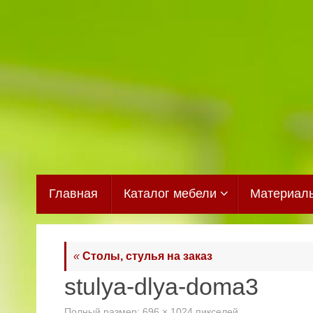
Перейти
к
содержимому
Перейти
Главная
Каталог мебели
Материал
к
содержимому
«
Столы, стулья на заказ
stulya-dlya-doma3
Полный размер:
696 × 1024
пикселей