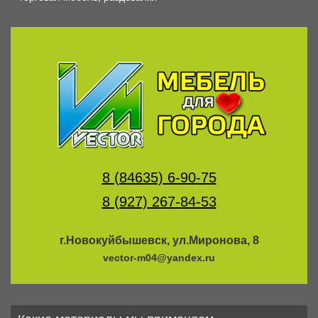
8 (84635) 6-90-75
8 (927) 267-84-53
г.Новокуйбышевск, ул.Миронова, 8
vector-m04@yandex.ru