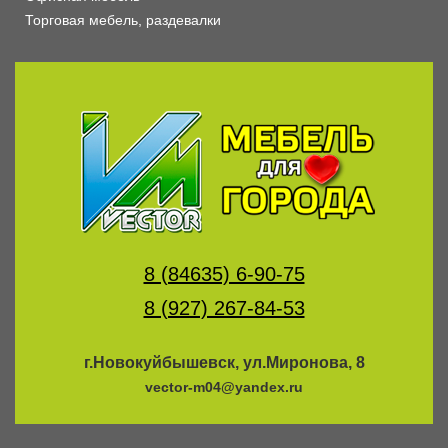
Торговая мебель, раздевалки
8 (84635) 6-90-75
8 (927) 267-84-53
г.Новокуйбышевск, ул.Миронова, 8
vector-m04@yandex.ru