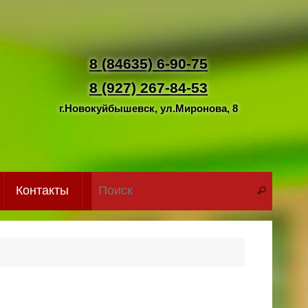
8 (84635) 6-90-75
8 (927) 267-84-53
г.Новокуйбышевск, ул.Миронова, 8
Что иск
Контакты
Поиск