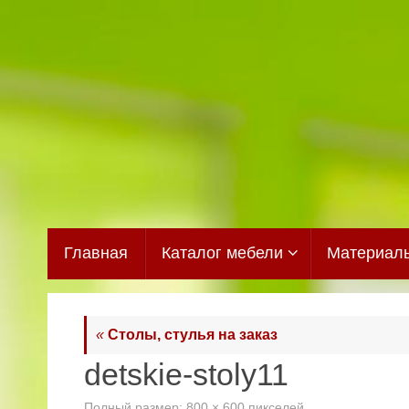
Перейти
к
содержимому
Перейти
Главная
Каталог мебели
Материал
к
содержимому
«
Столы, стулья на заказ
detskie-stoly11
Полный размер:
800 × 600
пикселей