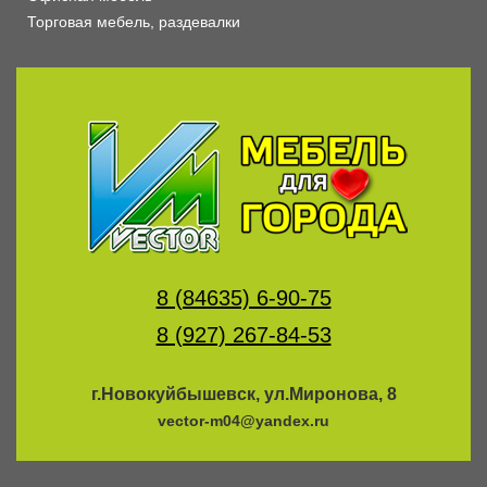
Торговая мебель, раздевалки
8 (84635) 6-90-75
8 (927) 267-84-53
г.Новокуйбышевск, ул.Миронова, 8
vector-m04@yandex.ru