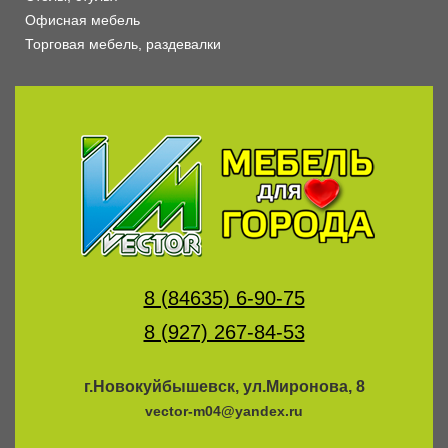
Офисная мебель
Торговая мебель, раздевалки
8 (84635) 6-90-75
8 (927) 267-84-53
г.Новокуйбышевск, ул.Миронова, 8
vector-m04@yandex.ru