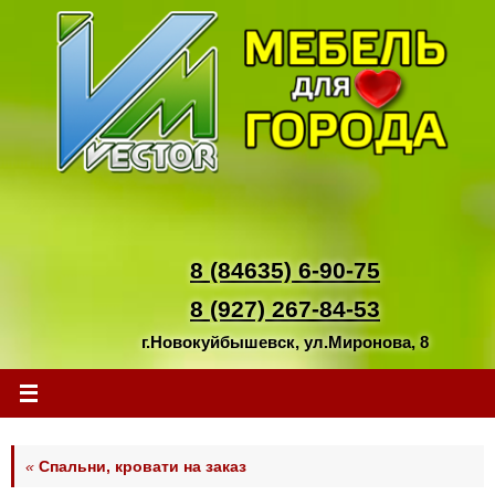
Перейти
к
содержимому
8 (84635) 6-90-75
8 (927) 267-84-53
г.Новокуйбышевск, ул.Миронова, 8
«
Спальни, кровати на заказ