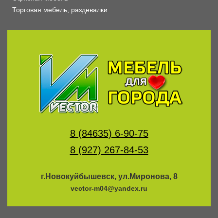
Торговая мебель, раздевалки
8 (84635) 6-90-75
8 (927) 267-84-53
г.Новокуйбышевск, ул.Миронова, 8
vector-m04@yandex.ru