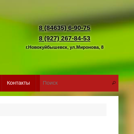
8 (84635) 6-90-75
8 (927) 267-84-53
г.Новокуйбышевск, ул.Миронова, 8
Что иск
Контакты
Поиск