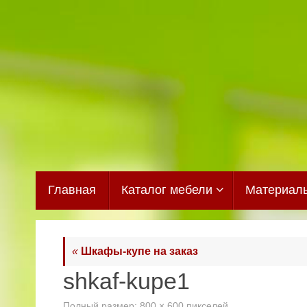
Перейти
к
содержимому
Перейти
Главная
Каталог мебели
Материал
к
содержимому
«
Шкафы-купе на заказ
shkaf-kupe1
Полный размер:
800 × 600
пикселей