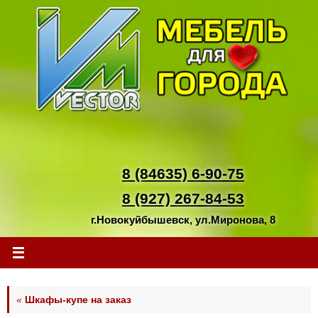
Перейти
к
содержимому
8 (84635) 6-90-75
8 (927) 267-84-53
г.Новокуйбышевск, ул.Миронова, 8
«
Шкафы-купе на заказ