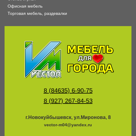
Офисная мебель
Торговая мебель, раздевалки
8 (84635) 6-90-75
8 (927) 267-84-53
г.Новокуйбышевск, ул.Миронова, 8
vector-m04@yandex.ru