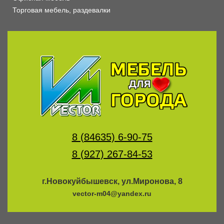
Торговая мебель, раздевалки
8 (84635) 6-90-75
8 (927) 267-84-53
г.Новокуйбышевск, ул.Миронова, 8
vector-m04@yandex.ru