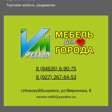
Торговая мебель, раздевалки
8 (84635) 6-90-75
8 (927) 267-84-53
г.Новокуйбышевск, ул.Миронова, 8
vector-m04@yandex.ru