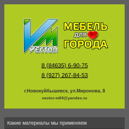
8 (84635) 6-90-75
8 (927) 267-84-53
г.Новокуйбышевск, ул.Миронова, 8
vector-m04@yandex.ru
Какие материалы мы применяем