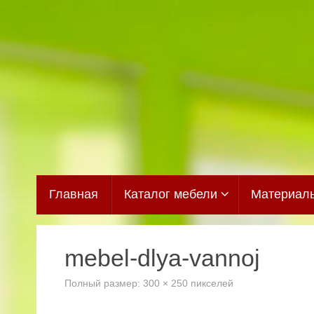
Перейти
к
содержимому
Перейти
Главная
Каталог мебели
Материал
к
содержимому
mebel-dlya-vannoj
Полный размер:
300 × 250
пикселей