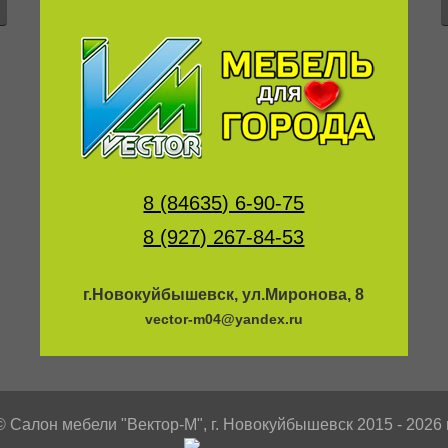
8 (84635) 6-90-75
8 (927) 267-84-53
г.Новокуйбышевск, ул.Миронова, 8
vector-m04@yandex.ru
© Салон мебели "Вектор-М", г. Новокуйбышевск 2015 - 2026 г