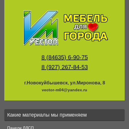
8 (84635) 6-90-75
8 (927) 267-84-53
г.Новокуйбышевск, ул.Миронова, 8
vector-m04@yandex.ru
Какие материалы мы применяем
Панели ЛДСП