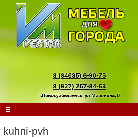
Перейти
к
содержимому
8 (84635) 6-90-75
8 (927) 267-84-53
г.Новокуйбышевск, ул.Миронова, 8
kuhni-pvh