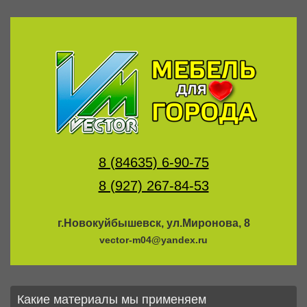
8 (84635) 6-90-75
8 (927) 267-84-53
г.Новокуйбышевск, ул.Миронова, 8
vector-m04@yandex.ru
Какие материалы мы применяем