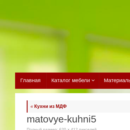
Перейти
к
содержимому
Перейти
Главная
Каталог мебели
Материал
к
содержимому
«
Кухни из МДФ
matovye-kuhni5
Полный размер:
620 × 412
пикселей