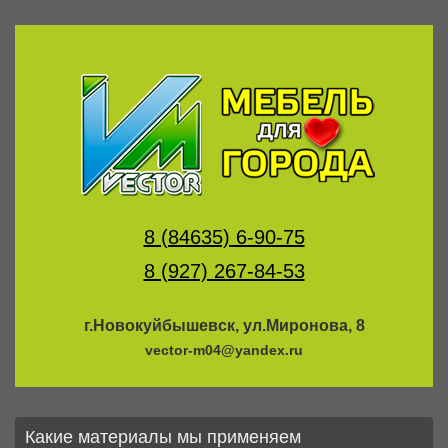
8 (84635) 6-90-75
8 (927) 267-84-53
г.Новокуйбышевск, ул.Миронова, 8
vector-m04@yandex.ru
Какие материалы мы применяем