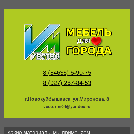
8 (84635) 6-90-75
8 (927) 267-84-53
г.Новокуйбышевск, ул.Миронова, 8
vector-m04@yandex.ru
Какие материалы мы применяем