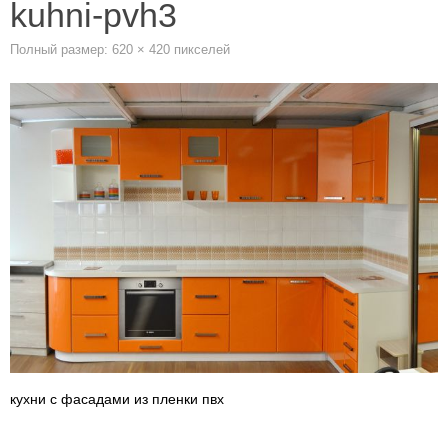
kuhni-pvh3
Полный размер:
620 × 420
пикселей
кухни с фасадами из пленки пвх