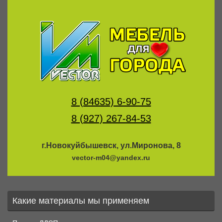
8 (84635) 6-90-75
8 (927) 267-84-53
г.Новокуйбышевск, ул.Миронова, 8
vector-m04@yandex.ru
Какие материалы мы применяем