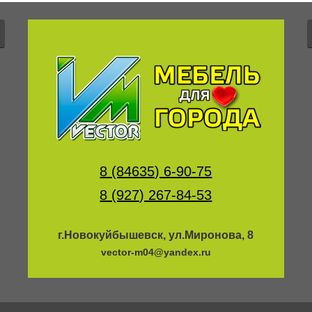
8 (84635) 6-90-75
8 (927) 267-84-53
г.Новокуйбышевск, ул.Миронова, 8
vector-m04@yandex.ru