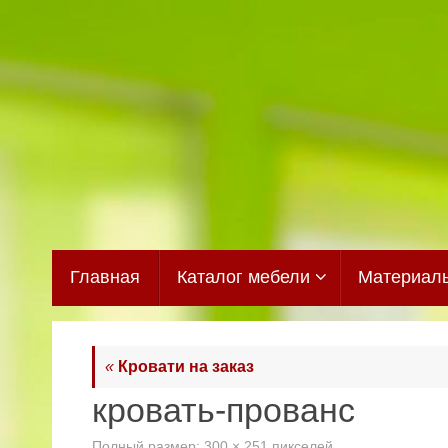
Перейти
к
содержимому
Перейти
Главная
Каталог мебели
Материал
к
содержимому
«
Кровати на заказ
кровать-прованс
Полный размер:
300 × 251
пикселей