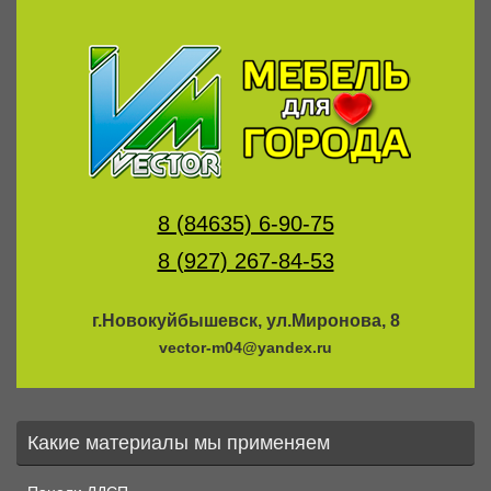
8 (84635) 6-90-75
8 (927) 267-84-53
г.Новокуйбышевск, ул.Миронова, 8
vector-m04@yandex.ru
Какие материалы мы применяем