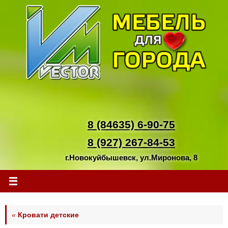
Перейти
к
содержимому
8 (84635) 6-90-75
8 (927) 267-84-53
г.Новокуйбышевск, ул.Миронова, 8
«
Кровати детские