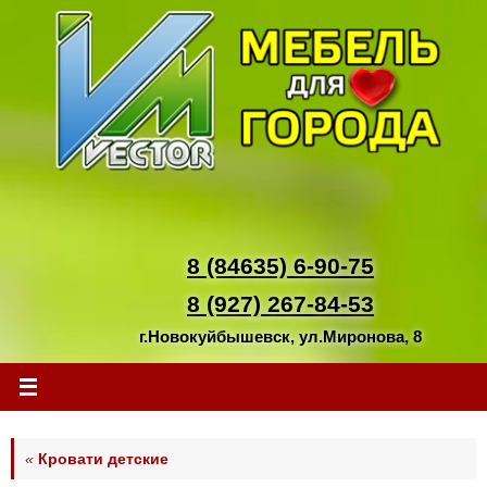
Перейти
к
содержимому
8 (84635) 6-90-75
8 (927) 267-84-53
г.Новокуйбышевск, ул.Миронова, 8
«
Кровати детские