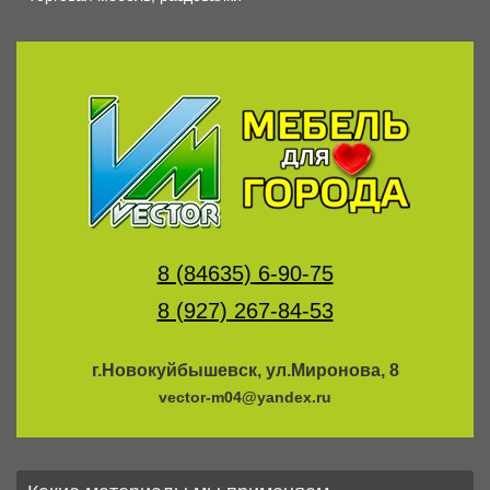
8 (84635) 6-90-75
8 (927) 267-84-53
г.Новокуйбышевск, ул.Миронова, 8
vector-m04@yandex.ru