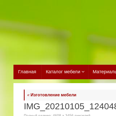
Перейти
к
содержимому
Перейти
Главная
Каталог мебели
Материал
к
содержимому
«
Изготовление мебели
IMG_20210105_12404
Полный размер:
4608 × 3456
пикселей