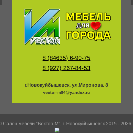
8 (84635) 6-90-75
8 (927) 267-84-53
г.Новокуйбышевск, ул.Миронова, 8
vector-m04@yandex.ru
© Салон мебели "Вектор-М", г. Новокуйбышевск 2015 - 2026 г