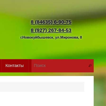
8 (84635) 6-90-75
8 (927) 267-84-53
г.Новокуйбышевск, ул.Миронова, 8
Что иск
Контакты
Поиск