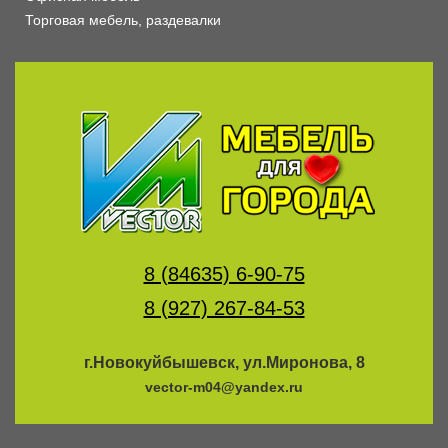
Торговая мебель, раздевалки
8 (84635) 6-90-75
8 (927) 267-84-53
г.Новокуйбышевск, ул.Миронова, 8
vector-m04@yandex.ru