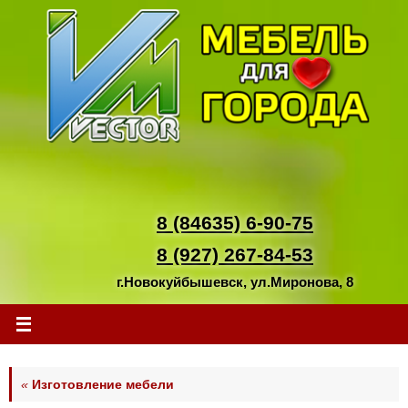
Перейти
к
содержимому
8 (84635) 6-90-75
8 (927) 267-84-53
г.Новокуйбышевск, ул.Миронова, 8
«
Изготовление мебели