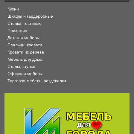
Кухни
Шкафы и гардеробные
Стенки, гостиные
Прихожие
Детская мебель
Спальни, кровати
Кровати из дерева
Мебель для дома
Столы, стулья
Офисная мебель
Торговая мебель, раздевалки