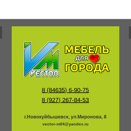
8 (84635) 6-90-75
8 (927) 267-84-53
г.Новокуйбышевск, ул.Миронова, 8
vector-m04@yandex.ru