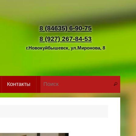
8 (84635) 6-90-75
8 (927) 267-84-53
г.Новокуйбышевск, ул.Миронова, 8
Что иск
Контакты
Поиск