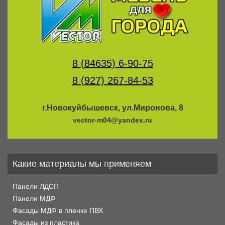
8 (84635) 6-90-75
8 (927) 267-84-53
г.Новокуйбышевск, ул.Миронова, 8
vector-m04@yandex.ru
Какие материалы мы применяем
Панели ЛДСП
Панели МДФ
Фасады МДФ в пленке ПВХ
Фасады из пластика