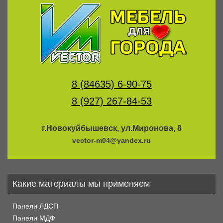
8 (84635) 6-90-75
8 (927) 267-84-53
г.Новокуйбышевск, ул.Миронова, 8
vector-m04@yandex.ru
Какие материалы мы применяем
Панели ЛДСП
Панели МДФ