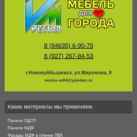
8 (84635) 6-90-75
8 (927) 267-84-53
г.Новокуйбышевск, ул.Миронова, 8
vector-m04@yandex.ru
Какие материалы мы применяем
Панели ЛДСП
Панели МДФ
Фасады МДФ в пленке ПВХ