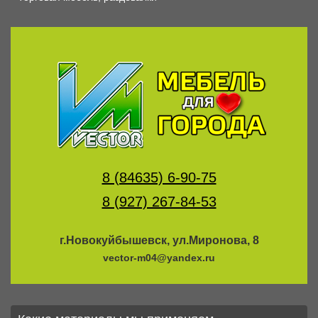
8 (84635) 6-90-75
8 (927) 267-84-53
г.Новокуйбышевск, ул.Миронова, 8
vector-m04@yandex.ru