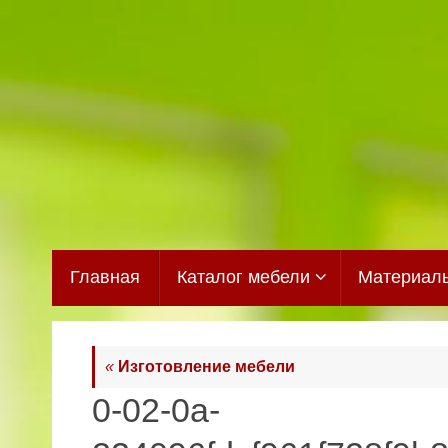
Перейти
к
содержимому
Перейти
Главная
Каталог мебели
Материал
к
содержимому
«
Изготовление мебели
0-02-0a-