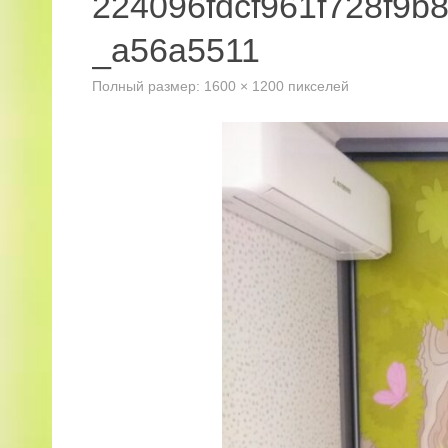
224096fdcf961f728f9
_a56a5511
Полный размер:
1600 × 1200
пикселей