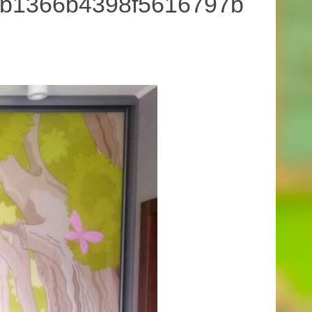
0b1366b4398f5616797b