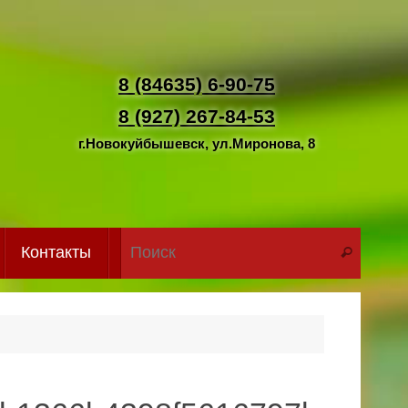
8 (84635) 6-90-75
8 (927) 267-84-53
г.Новокуйбышевск, ул.Миронова, 8
Что иск
Контакты
Поиск