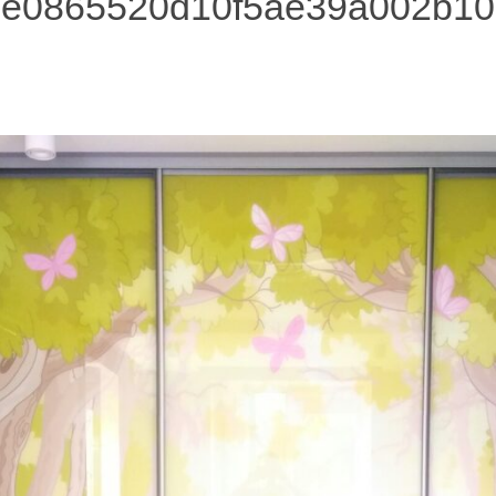
b8e0865520d10f5ae39a002b1