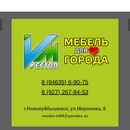
8 (84635) 6-90-75
8 (927) 267-84-53
г.Новокуйбышевск, ул.Миронова, 8
vector-m04@yandex.ru