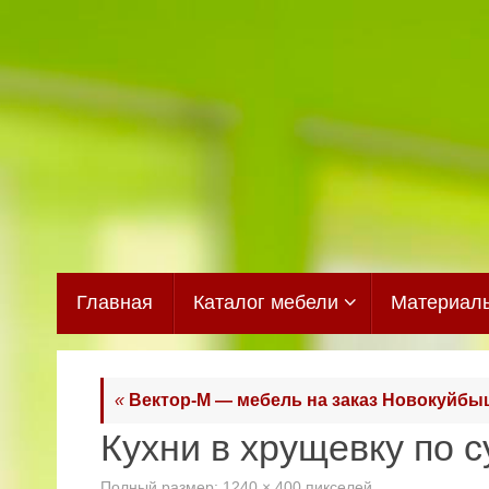
Перейти
к
содержимому
Перейти
Главная
Каталог мебели
Материал
к
содержимому
«
Вектор-М — мебель на заказ Новокуйбы
Кухни в хрущевку по с
Полный размер:
1240 × 400
пикселей