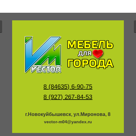
8 (84635) 6-90-75
8 (927) 267-84-53
г.Новокуйбышевск, ул.Миронова, 8
vector-m04@yandex.ru