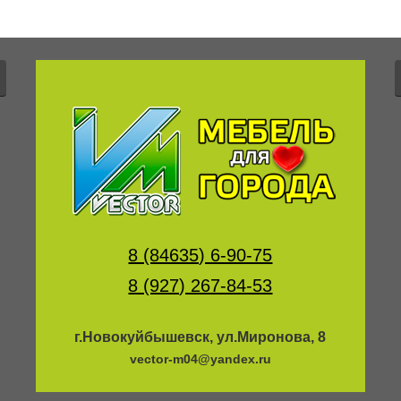
8 (84635) 6-90-75
8 (927) 267-84-53
г.Новокуйбышевск, ул.Миронова, 8
vector-m04@yandex.ru