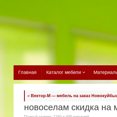
Перейти
к
содержимому
Перейти
Главная
Каталог мебели
Материал
к
содержимому
«
Вектор-М — мебель на заказ Новокуйбы
новоселам скидка на
Полный размер:
1240 × 400
пикселей