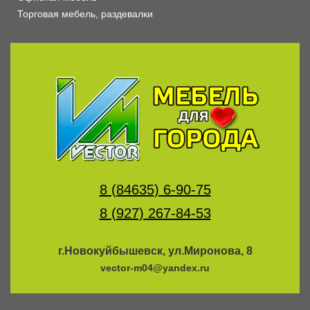
Торговая мебель, раздевалки
8 (84635) 6-90-75
8 (927) 267-84-53
г.Новокуйбышевск, ул.Миронова, 8
vector-m04@yandex.ru