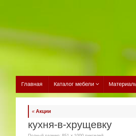
Перейти
к
содержимому
Перейти
Главная
Каталог мебели
Материал
к
содержимому
«
Акции
кухня-в-хрущевку
Полный размер:
851 × 1000
пикселей